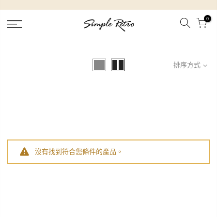
跳
到
0
內
容
排序方式
沒有找到符合您條件的產品。