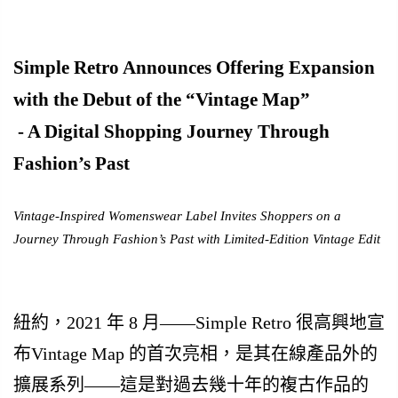
Simple Retro Announces Offering Expansion
with the Debut of the “Vintage Map”
- A Digital Shopping Journey Through
Fashion’s Past
Vintage-Inspired Womenswear Label Invites Shoppers on a
Journey Through Fashion’s Past with Limited-Edition Vintage Edit
紐約，2021 年 8 月——Simple Retro 很高興地宣
布Vintage Map 的首次亮相，是其在線產品外的
擴展系列——這是對過去幾十年的複古作品的