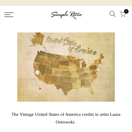
跳
到
0
內
容
The Vintage United States of America credits to artist Laura
Ostrowski.