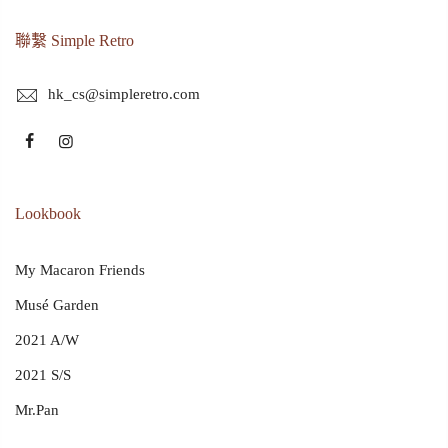
聯繫 Simple Retro
hk_cs@simpleretro.com
Lookbook
My Macaron Friends
Musé Garden
2021 A/W
2021 S/S
Mr.Pan