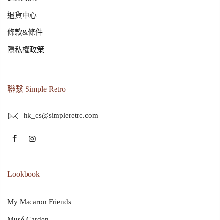
退貨中心
條款&條件
隱私權政策
聯繫 Simple Retro
hk_cs@simpleretro.com
Lookbook
My Macaron Friends
Musé Garden