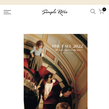
跳
到
0
內
容