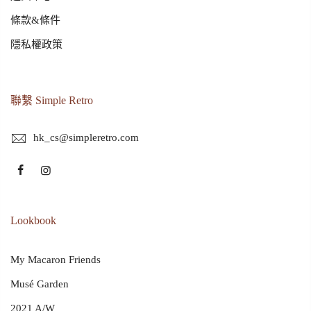
條款&條件
隱私權政策
聯繫 Simple Retro
hk_cs@simpleretro.com
Lookbook
My Macaron Friends
Musé Garden
2021 A/W