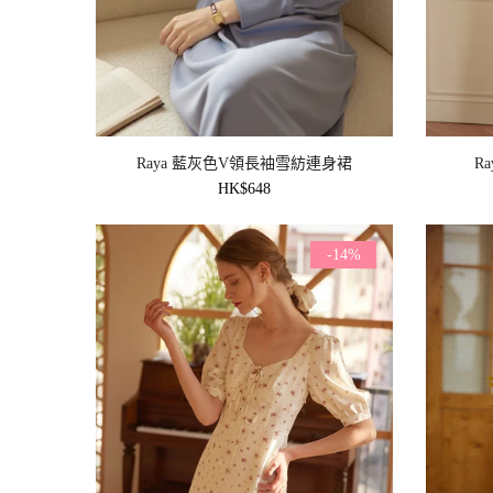
Raya 藍灰色V領長袖雪紡連身裙
R
HK$648
-14%