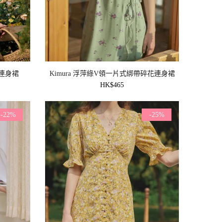
膝連身裙
Kimura 浮萍綠V領一片式綁帶碎花連身裙
HK$465
-22%
-25%