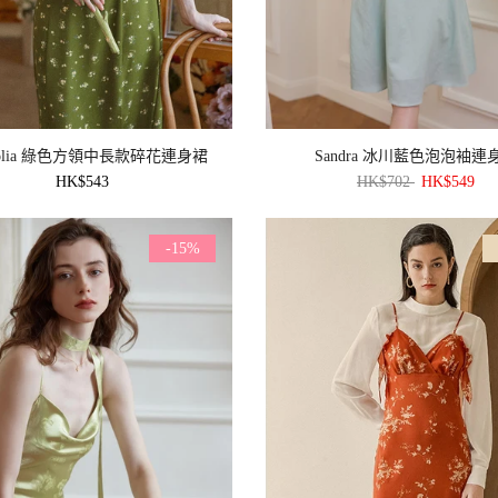
nolia 綠色方領中長款碎花連身裙
Sandra 冰川藍色泡泡袖連
HK$543
HK$702
HK$549
-15%