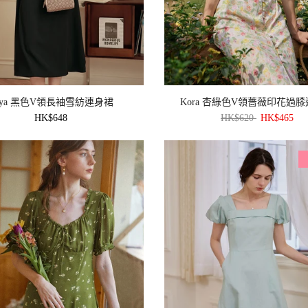
aya 黑色V領長袖雪紡連身裙
Kora 杏綠色V領薔薇印花過
HK$648
HK$620
HK$465