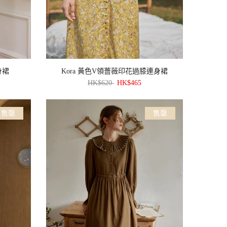
身裙
Kora 黃色V領薔薇印花過膝連身裙
HK$620
HK$465
售罄
售罄