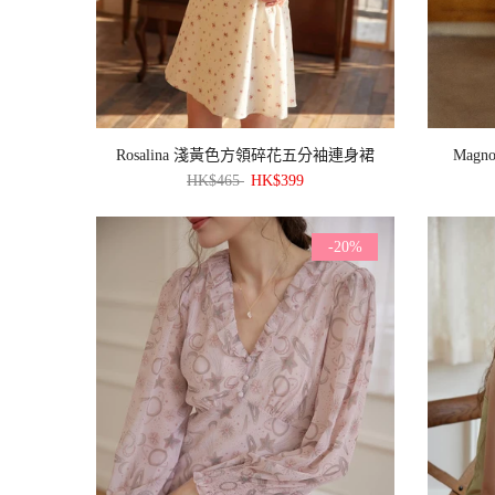
Rosalina 淺黃色方領碎花五分袖連身裙
Mag
HK$465
HK$399
-20%