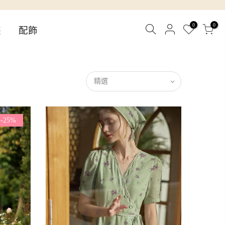
0
0
裝
配飾
精選
-25%