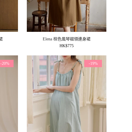
裙
Elena 棕色風琴褶領連身裙
HK$775
-20%
-19%