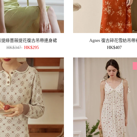
a 青提綠薔薇提花復古吊帶連身裙
Agnes 復古碎花雪紡吊帶
HK$347
HK$295
HK$407