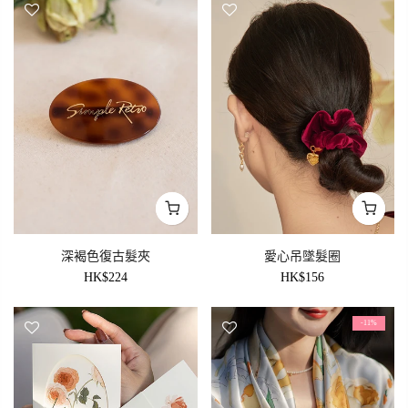
深褐色復古髮夾
愛心吊墜髮圈
HK$224
HK$156
-11%