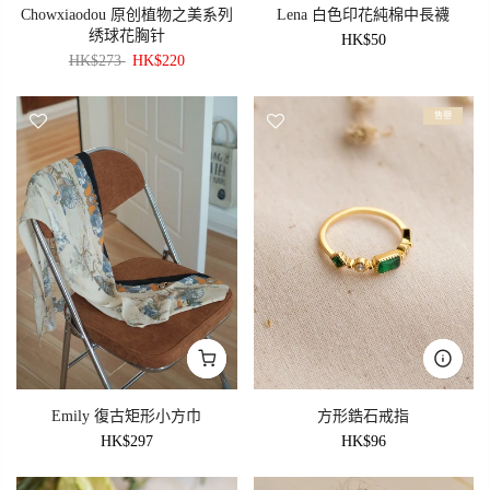
Chowxiaodou 原创植物之美系列
Lena 白色印花純棉中長襪
绣球花胸针
HK$50
HK$273
HK$220
售罄
Emily 復古矩形小方巾
方形鋯石戒指
HK$297
HK$96