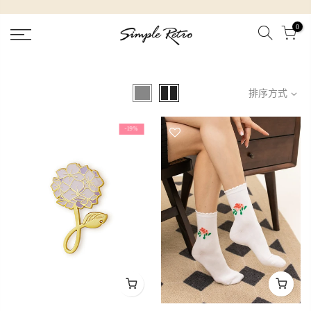
跳
到
0
內
容
排序方式
-19%