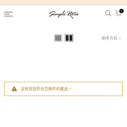
跳
到
0
內
容
排序方式
沒有找到符合您條件的產品。