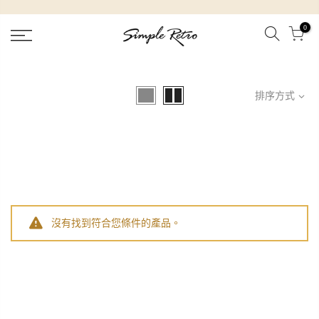
跳
到
0
內
容
排序方式
沒有找到符合您條件的產品。