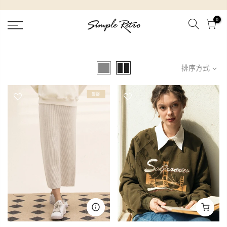
跳
到
0
內
容
排序方式
售罄