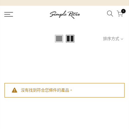
跳
到
0
內
容
排序方式
沒有找到符合您條件的產品。