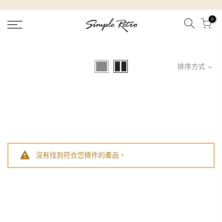
跳
到
0
內
容
排序方式
沒有找到符合您條件的產品。