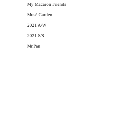
My Macaron Friends
Musé Garden
2021 A/W
2021 S/S
Mr.Pan