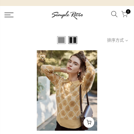
跳
到
0
內
容
排序方式