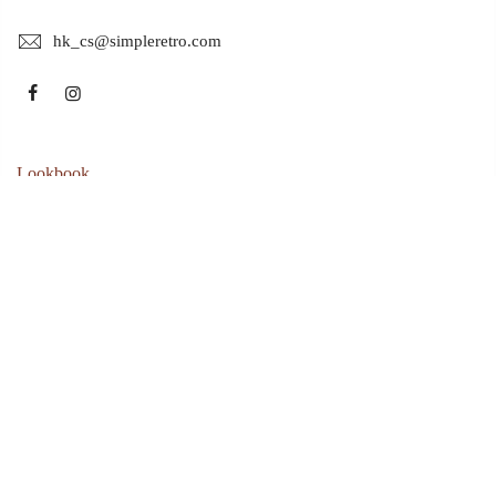
hk_cs@simpleretro.com
Lookbook
My Macaron Friends
Musé Garden
2021 A/W
2021 S/S
Mr.Pan