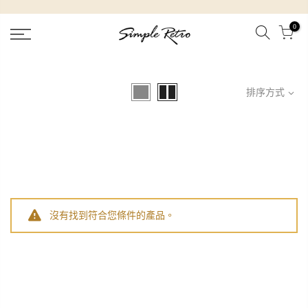
跳
到
0
內
容
排序方式
沒有找到符合您條件的產品。