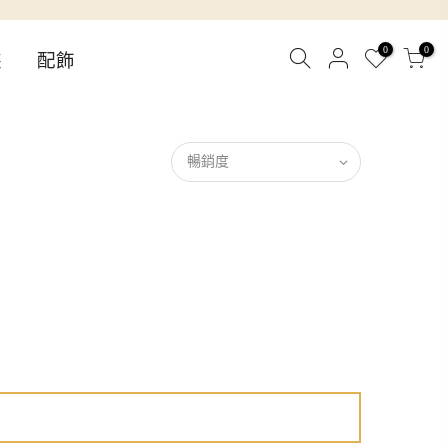
0
0
裝
配飾
暢銷度