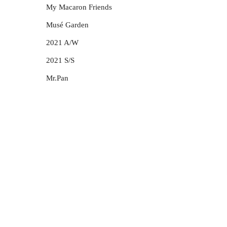
My Macaron Friends
Musé Garden
2021 A/W
2021 S/S
Mr.Pan