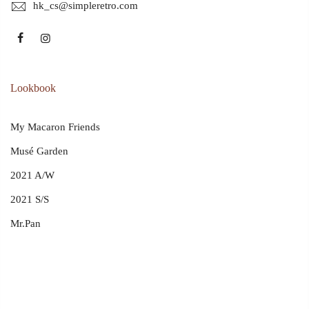
hk_cs@simpleretro.com
Lookbook
My Macaron Friends
Musé Garden
2021 A/W
2021 S/S
Mr.Pan