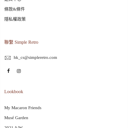
條款&條件
隱私權政策
聯繫 Simple Retro
hk_cs@simpleretro.com
Lookbook
My Macaron Friends
Musé Garden
2021 A/W