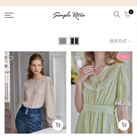
跳
到
0
內
容
排序方式
-20%