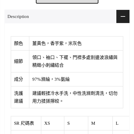
Description
顏色
薑黃色，香芋紫，米灰色
領口、袖口、下襬、門襟多處割邊波浪繡與
細節
精緻小刺繡結合
成分
97%滌綸，3%氨綸
洗護
建議輕揉冷水手洗，中性洗滌劑清洗，切勿
建議
用力揉搓擰絞。
SR 尺碼表
XS
S
M
L