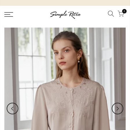
跳
到
0
內
容