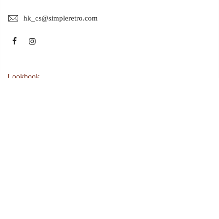
hk_cs@simpleretro.com
Lookbook
My Macaron Friends
Musé Garden
2021 A/W
2021 S/S
Mr.Pan