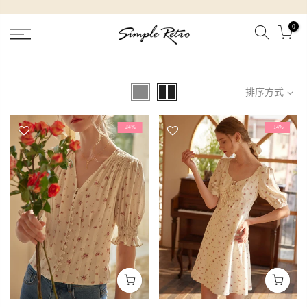
跳
到
0
內
容
排序方式
-24%
-14%