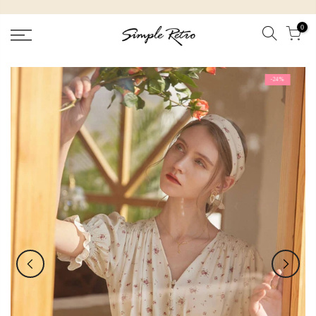
跳
到
0
內
容
-24%