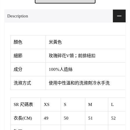
Description
顏色
米黃色
細節
玫瑰碎花V領；前排紐扣
成分
100%人造絲
洗滌方式
使用中性溫和的洗滌劑冷水手洗
SR 尺碼表
XS
S
M
L
衣長(CM)
49
50
51
52