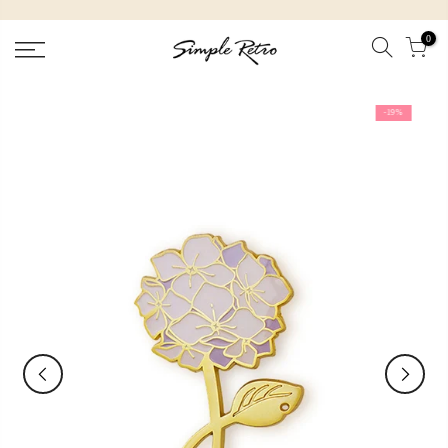
跳
到
0
內
容
-19%