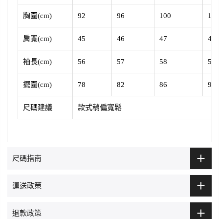
胸圍(cm)
92
96
100
10
肩寬(cm)
45
46
47
48
袖長(
cm
)
56
57
58
59
擺圍(cm)
78
82
86
90
尺碼建議
款式稍偏寬鬆
尺碼指南
運送政策
退款政策