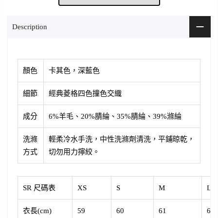
Description
顏色
卡其色，深藍色
細節
經典菱格四色撞色交織
成分
6%羊毛、20%腈綸、35%腈綸、39%滌綸
洗滌
輕柔冷水手洗，中性洗滌劑清洗，平鋪晾乾，
方式
切勿用力擰絞。
SR 尺碼表
XS
S
M
L
衣長(cm)
59
60
61
62