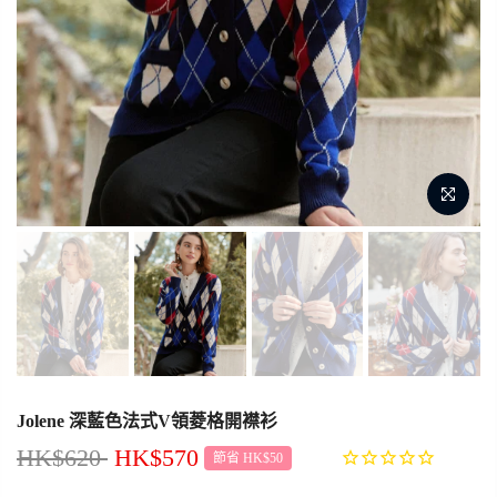
Jolene 深藍色法式V領菱格開襟衫
HK$620
HK$570
節省 HK$50