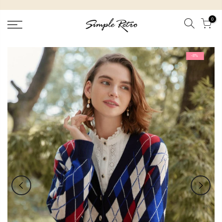
跳
到
0
內
容
-8%