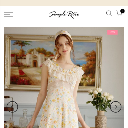
跳
到
0
內
容
-22%