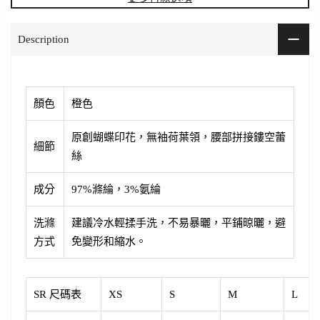
Description
顏色
橙色
原創蝴蝶印花，無袖荷葉領，腰部拼接鏤空蕾
細節
絲
成分
97%滌綸，3%氨綸
洗滌
建議冷水輕揉手洗
，不易暴曬，平鋪晾曬，避
方式
免變形和縮水。
SR 尺碼表
XS
S
M
L