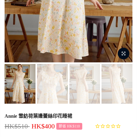
Annie 雪紡荷葉邊蕾絲印花睡裙
HK$510
HK$400
節省 HK$110