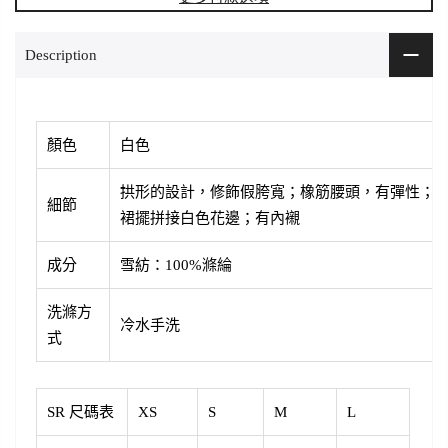
Description
顏色
白色
拱形的設計，修飾假胯寬；橡筋腰頭，有彈性；
細節
裙擺拼接白色花邊；有內襯
成分
雪紡：100%滌綸
洗滌方
冷水手洗
式
SR 尺碼表
XS
S
M
L