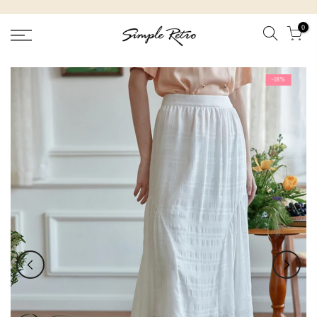
跳
到
0
內
容
-18%