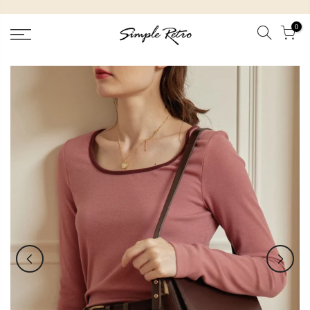
跳
到
0
內
容