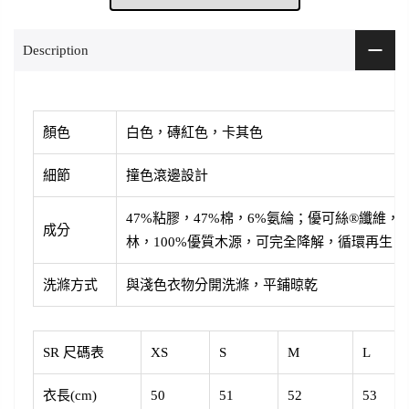
Description
顏色
白色，磚紅色，卡其色
細節
撞色滾邊設計
47%粘膠，47%棉，6%氨綸；優可絲®纖維
成分
林，100%優質木源，可完全降解，循環再生
洗滌方式
與淺色衣物分開洗滌，平鋪晾乾
SR 尺碼表
XS
S
M
L
衣長(cm)
50
51
52
53