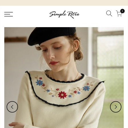
跳
到
0
內
容