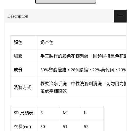
Description
顏色
奶杏色
細節
手工製作的彩色花樣刺繡；圓領拼接黑色花邊
成分
30%聚酯纖維，28%腈綸，22%莫代爾，20%
輕柔冷水手洗，中性洗滌劑清洗，切勿用力揉
洗滌方式
風處平鋪晾乾
SR 尺碼表
S
M
L
衣長(cm)
50
51
52