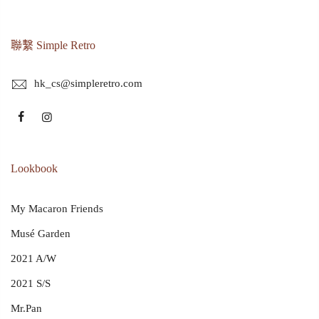
聯繫 Simple Retro
hk_cs@simpleretro.com
Lookbook
My Macaron Friends
Musé Garden
2021 A/W
2021 S/S
Mr.Pan