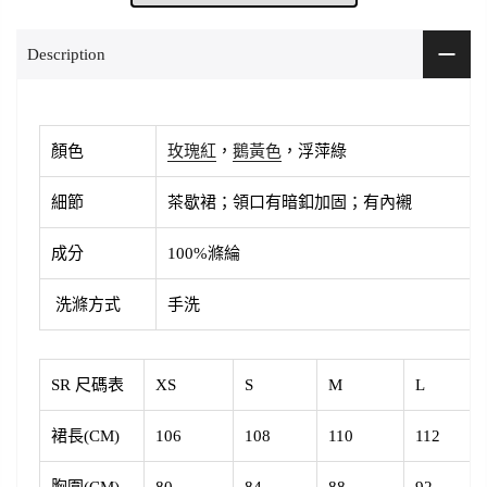
Description
顏色
玫瑰紅
，
鵝黃色
，
浮萍綠
細節
茶歇裙；領口有暗釦加固；有內襯
成分
100%滌綸
洗滌方式
手洗
SR 尺碼表
XS
S
M
L
裙長(CM)
106
108
110
112