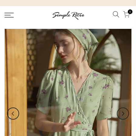
跳
到
0
內
容