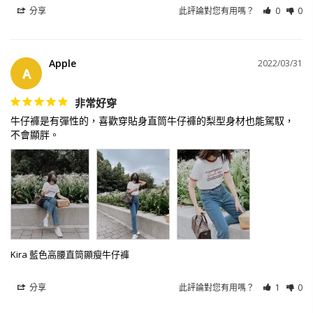
分享
此評論對您有用嗎？
0
0
Apple
2022/03/31
A
非常好穿
牛仔褲是有彈性的，喜歡穿貼身直筒牛仔褲的梨型身材也能駕馭，
不會顯胖。
Kira 藍色高腰直筒顯瘦牛仔褲
分享
此評論對您有用嗎？
1
0