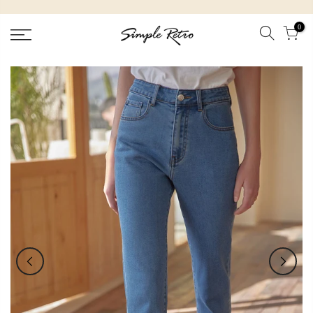
跳
到
0
內
容