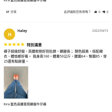
分享
此評論對您有用嗎？
0
0
Haley
2022/04/15
H
特別滿意
褲子超級舒服，高腰款剛好到肚臍，顯腿長； 顏色超美，搭配襯
衣、體恤都好看。 我身高160，體重50公斤，腰圍64、臀圍85，穿
25還有點餘量。
Kira 藍色高腰直筒顯瘦牛仔褲