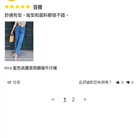
百搭
舒適有型，版型和面料都很不錯。
Kira 藍色高腰直筒顯瘦牛仔褲
分享
此評論對您有用嗎？
0
0
<
1
2
>