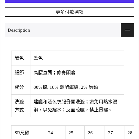
更多付款選項
Description
顏色
藍色
細節
高腰直筒；修身顯瘦
成分
80%棉, 18% 聚酯纖維, 2% 氨綸
洗滌
建議和淺色衣服分開洗滌
；避免用熱水浸
方式
泡，以免縮水；反面晾曬，禁止暴曬。
SR尺碼
24
25
26
27
28