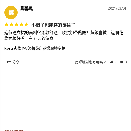
鄭馨珮
2021/03/01
鄭
小個子也能穿的長裙子
這個連衣裙的面料很柔軟舒適，收腰綁帶的設計超級喜歡，這個花
綠色很好看，有春天的氣息
Kora 杏綠色V領薔薇印花過膝連身裙
分享
此評論對您有用嗎？
0
0