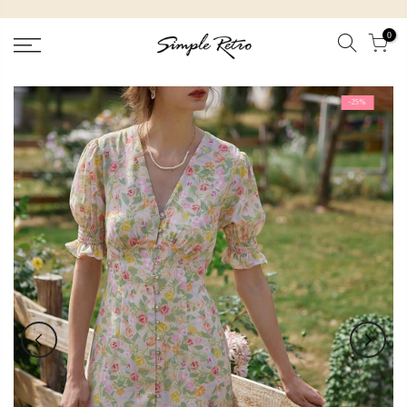
跳
到
0
內
容
-25%