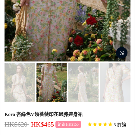
Kora 杏綠色V領薔薇印花過膝連身裙
HK$620
HK$465
3
評論
節省 HK$155