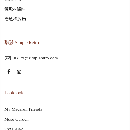
條款&條件
隱私權政策
聯繫 Simple Retro
hk_cs@simpleretro.com
Lookbook
My Macaron Friends
Musé Garden
2021 A/W