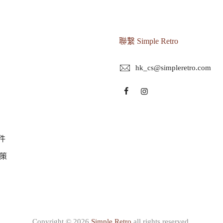
聯繫 Simple Retro
hk_cs@simpleretro.com
件
策
Copyright © 2026
Simple Retro
all rights reserved.