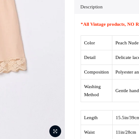
Description
*All Vintage products, 
Color
Peach Nude
Detail
Delicate lac
Composition
Polyester an
Washing
Gentle hand
Method
Length
15.5in/39c
Waist
11in/28cm