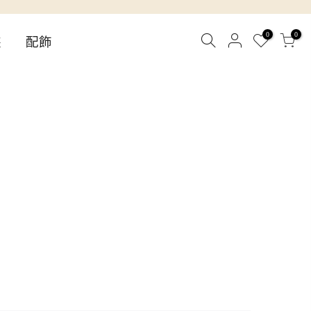
0
0
裝
配飾