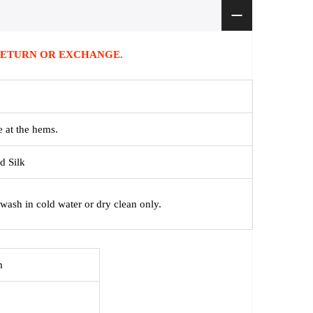
NO RETURN OR EXCHANGE.
e at the hems.
d Silk
wash in cold water or dry clean only.
m