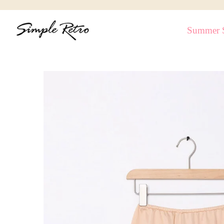
跳
到
Summer S
內
容