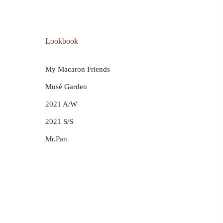
Lookbook
My Macaron Friends
Musé Garden
2021 A/W
2021 S/S
Mr.Pan