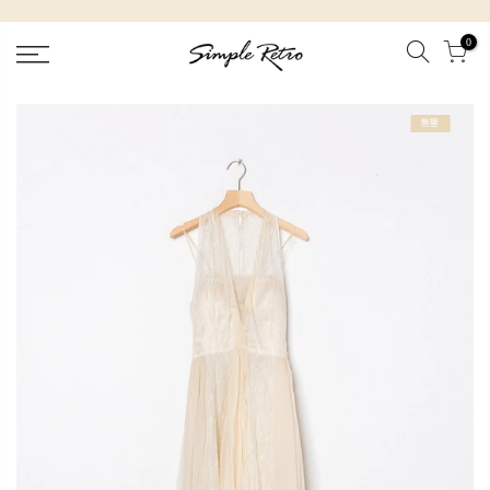
跳
到
0
內
容
售罄