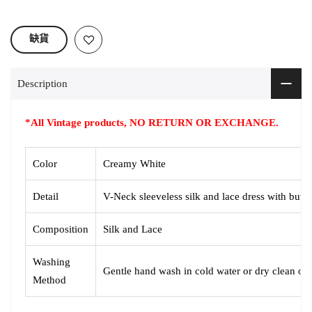
缺貨
Description
*All Vintage products, NO RETURN OR EXCHANGE.
Color
Creamy White
Detail
V-Neck sleeveless silk and lace dress with butt
Composition
Silk and Lace
Washing
Gentle hand wash in cold water or dry clean onl
Method