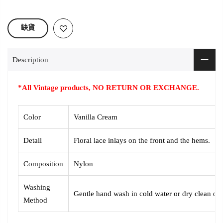
缺貨
Description
*All Vintage products, NO RETURN OR EXCHANGE.
Color
Vanilla Cream
Detail
Floral lace inlays on the front and the hems.
Composition
Nylon
Washing
Gentle hand wash in cold water or dry clean onl
Method