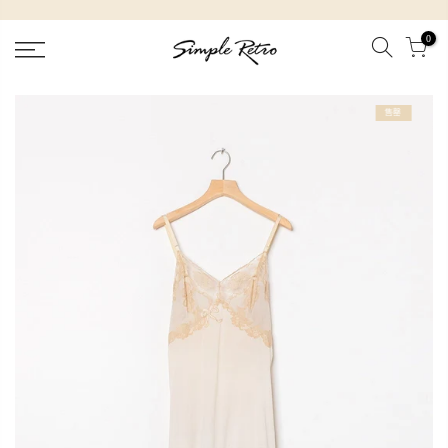
跳
到
0
內
容
售罄