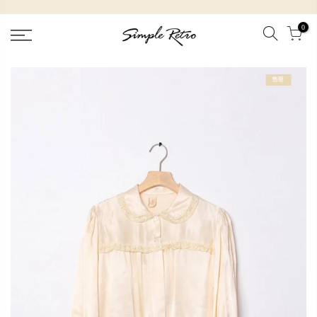
跳
到
0
內
容
售罄