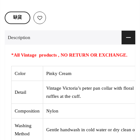
缺貨
Description
*All Vintage products , NO RETURN OR EXCHANGE.
Color
Pinky Cream
Vintage Victoria’s peter pan collar with floral la
Detail
ruffles at the cuff.
Composition
Nylon
Washing
Gentle handwash in cold water or dry clean onl
Method