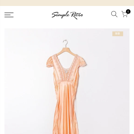
跳
到
0
內
容
售罄