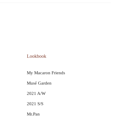
Lookbook
My Macaron Friends
Musé Garden
2021 A/W
2021 S/S
Mr.Pan