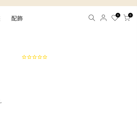
0
0
裝
配飾
L