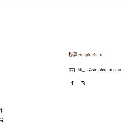
聯繫 Simple Retro
hk_cs@simpleretro.com
件
策