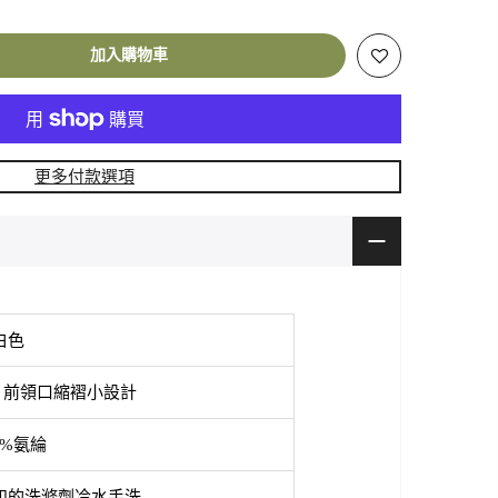
加入購物車
更多付款選項
白色
；前領口
縮褶小設計
6%氨綸
和的洗滌劑冷水手洗