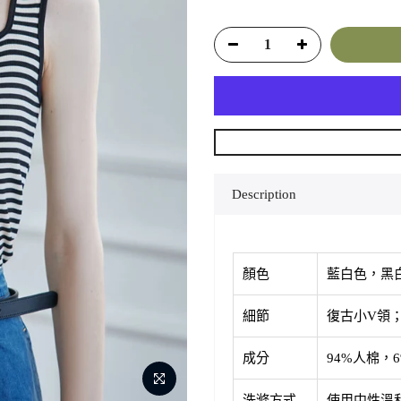
Description
顏色
藍白色，黑
細節
復古小V領
成分
94%人棉，
洗滌方式
使用中性溫