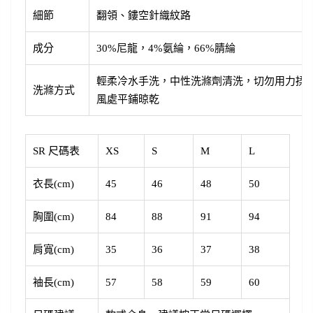
細節
翻領、鏤空針織紋路
成分
30%尼龍，4%氨綸，66%腈綸
輕柔冷水手洗，中性洗滌劑清洗，切勿用力揉
洗滌方式
風處平鋪晾乾
SR 尺碼表
XS
S
M
L
衣長(cm)
45
46
48
50
胸圍(cm)
84
88
91
94
肩寬(cm)
35
36
37
38
袖長(cm)
57
58
59
60