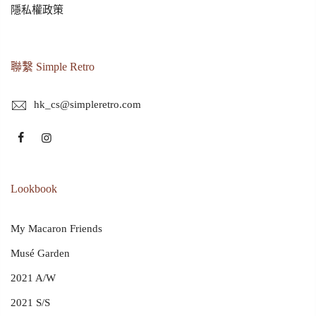
隱私權政策
聯繫 Simple Retro
hk_cs@simpleretro.com
Lookbook
My Macaron Friends
Musé Garden
2021 A/W
2021 S/S