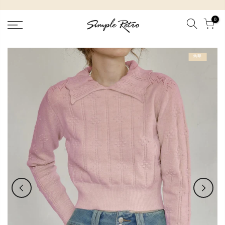
跳
到
0
內
容
售罄