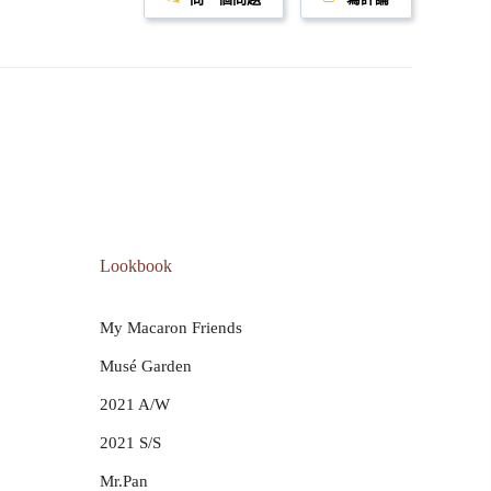
Lookbook
My Macaron Friends
Musé Garden
2021 A/W
2021 S/S
Mr.Pan