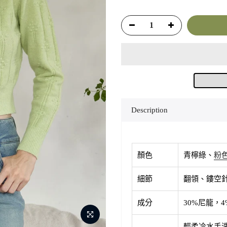
Description
顏色
青檸綠、
粉
細節
翻領、鏤空
成分
30%尼龍，
輕柔冷水手