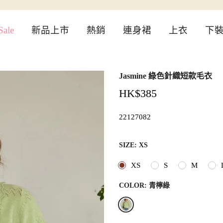
ale
新品上市
熱銷
連身裙
上衣
下
Jasmine 綠色針織短款毛衣
HK$385
22127082
SIZE:
XS
XS
S
M
COLOR:
青檸綠