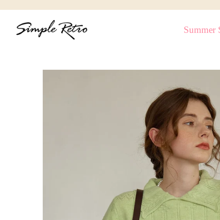
跳
到
Summer S
內
容