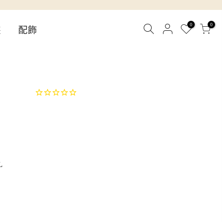
0
0
裝
配飾
L