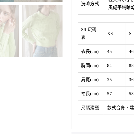
洗滌方式
風處平鋪晾
SR 尺碼
XS
S
表
衣長(cm)
45
46
胸圍(cm)
84
88
肩寬(cm)
35
36
袖長(cm)
57
58
尺碼建議
款式合身，建