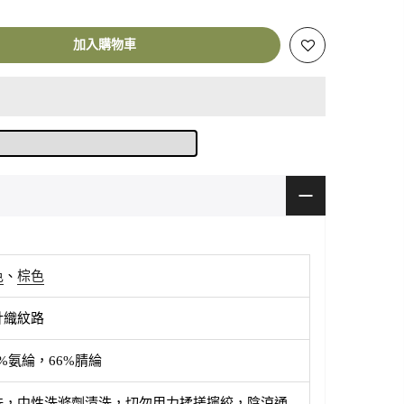
加入購物車
色
、
棕色
針織紋路
4%氨綸，66%腈綸
洗，中性洗滌劑清洗，切勿用力揉搓擰絞，陰涼通