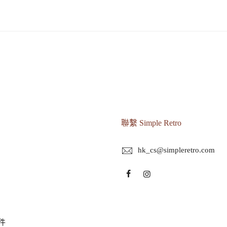
聯繫 Simple Retro
hk_cs@simpleretro.com
件