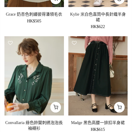
Grace 奶杏色刺繡彼得潘領毛衣
Kylie 米白色直筒中長針織半身
裙
HK$505
HK$622
Convallaria 綠色鈴蘭刺綉泡泡長
Madge 黑色高腰一排扣半身裙
袖襯衫
HK$615