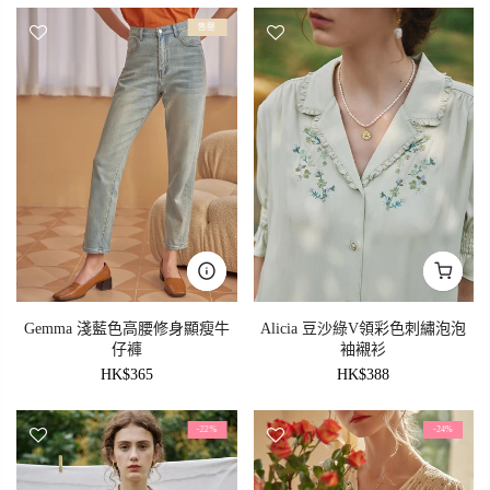
售罄
Gemma 淺藍色高腰修身顯瘦牛
Alicia 豆沙綠V領彩色刺繡泡泡
仔褲
袖襯衫
HK$365
HK$388
-22%
-24%