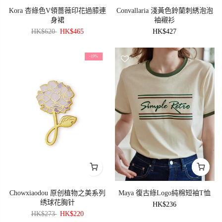
Kora 杏綠色V領薔薇印花過膝連
Convallaria 淺黃色鈴蘭刺綉泡泡
身裙
袖襯衫
HK$620
HK$465
HK$427
-19%
Chowxiaodou 原创植物之美系列
Maya 復古綠logo純棉短袖T恤
绣球花胸针
HK$236
HK$273
HK$220