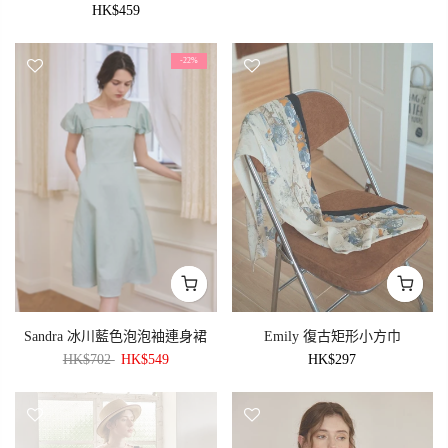
HK$459
-22%
Sandra 冰川藍色泡泡袖連身裙
Emily 復古矩形小方巾
HK$702
HK$549
HK$297