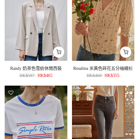
Randy 奶茶色雪紡休閒西裝
Rosalina 米黃色碎花五分袖襯衫
HK$597
HK$465
HK$469
HK$355