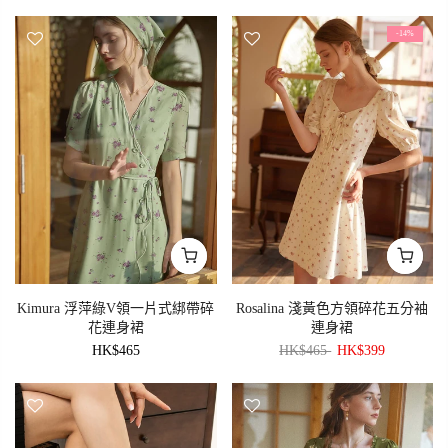
-14%
Kimura 浮萍綠V領一片式綁帶碎
Rosalina 淺黃色方領碎花五分袖
花連身裙
連身裙
HK$465
HK$465
HK$399