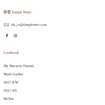
聯繫 Simple Retro
hk_cs@simpleretro.com
Lookbook
My Macaron Friends
Musé Garden
2021 A/W
2021 S/S
Mr.Pan