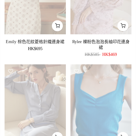
Emily 棕色花紋菱格針織連身裙
Rylee 裸粉色泡泡長袖印花連身
裙
HK$695
HK$585
HK$469