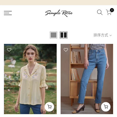
跳
到
0
內
容
排序方式